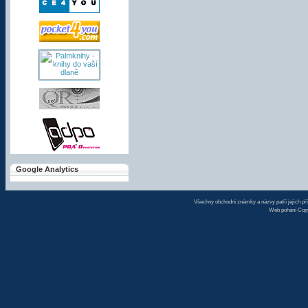
bílé barvě.
Cena:
1994 Kč
vč. DPH
Sluchátka pro Samsung
Google Analytics
Galaxy S II
Nová sluchátka pro váš skvělý
moderní smartphone
Samsung
Galaxy i9100
. Super cena!
Všechny obchodní známky a názvy patří jejich pří
Web pohání Cop
Cena:
99 Kč vč. DPH