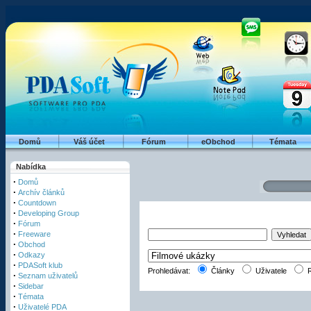
Domů
Váš účet
Fórum
eObchod
Témata
Nabídka
·
Domů
·
Archív článků
·
Countdown
·
Developing Group
·
Fórum
·
Freeware
·
Obchod
·
Odkazy
·
PDASoft klub
Prohledávat:
Články
Uživatele
R
·
Seznam uživatelů
·
Sidebar
·
Témata
·
Uživatelé PDA