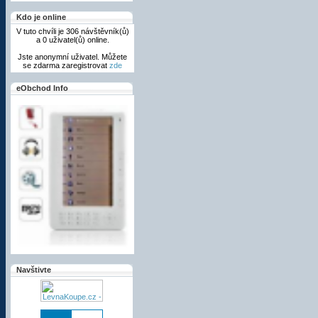
Kdo je online
V tuto chvíli je 306 návštěvník(ů)
a 0 uživatel(ů) online.
Jste anonymní uživatel. Můžete
se zdarma zaregistrovat
zde
eObchod Info
eBook čtečka eB-700
Zařízení
eBook 700
je čtečka
Navštivte
elektronických knih s plnou
podporou českého jazyka a
desítky nejpoužívanějších
formátů elektronických knih,
hudby a videa
za nejnižší cenu
na trhu!
K dostání je v černé a